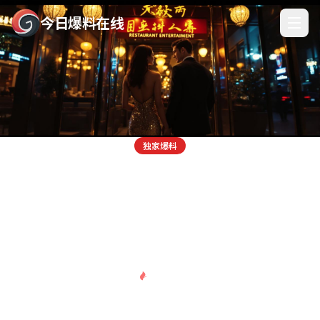
今日爆料在线
独家爆料
今日爆料在线 - 顶流男星深夜密会神秘
女子，疑似新恋情曝光
据知情人士透露，某顶流男星在凌晨两点被拍到与一名神秘女子共
进晚餐，两人举止亲密，疑似新恋情正式浮出水面。
热度 98
热度 95
热度 92
热度 90