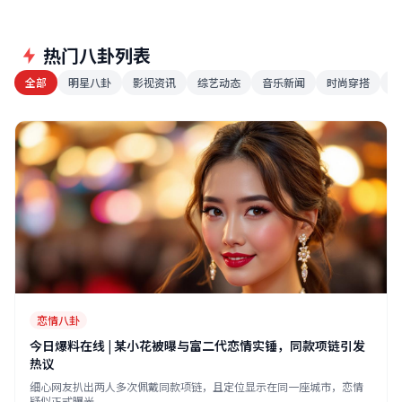
热门八卦列表
全部
明星八卦
影视资讯
综艺动态
音乐新闻
时尚穿搭
争
恋情八卦
今日爆料在线 | 某小花被曝与富二代恋情实锤，同款项链引发
热议
细心网友扒出两人多次佩戴同款项链，且定位显示在同一座城市，恋情
疑似正式曝光。