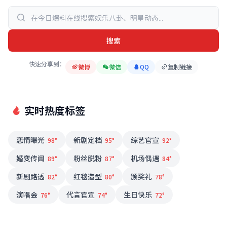
搜索
快速分享到：
微博
微信
QQ
复制链接
实时热度标签
恋情曝光
新剧定档
综艺官宣
98°
95°
92°
婚变传闻
粉丝脱粉
机场偶遇
89°
87°
84°
新剧路透
红毯造型
颁奖礼
82°
80°
78°
演唱会
代言官宣
生日快乐
76°
74°
72°