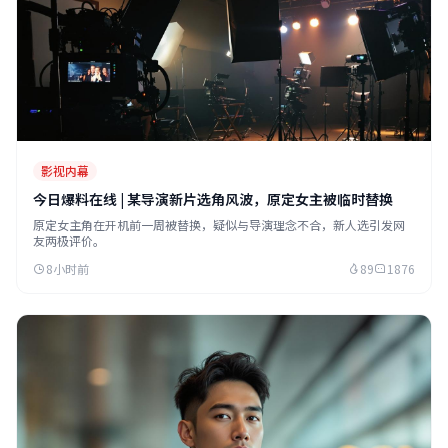
影视内幕
今日爆料在线 | 某导演新片选角风波，原定女主被临时替换
原定女主角在开机前一周被替换，疑似与导演理念不合，新人选引发网
友两极评价。
8小时前
89
1876