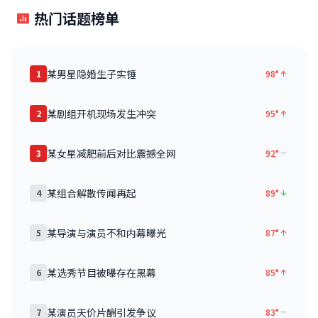
热门话题榜单
某男星隐婚生子实锤
1
98°
某剧组开机现场发生冲突
2
95°
某女星减肥前后对比震撼全网
3
92°
某组合解散传闻再起
4
89°
某导演与演员不和内幕曝光
5
87°
某选秀节目被曝存在黑幕
6
85°
某演员天价片酬引发争议
7
83°