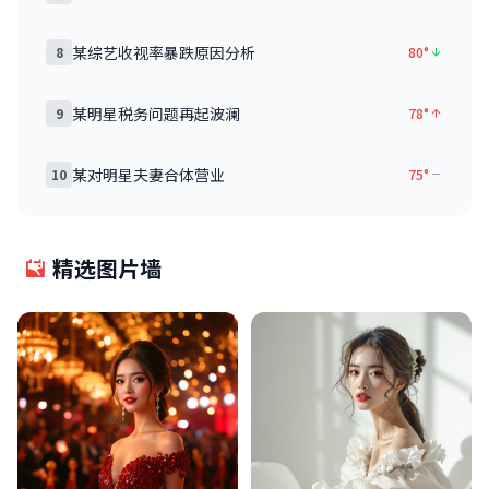
某综艺收视率暴跌原因分析
8
80°
某明星税务问题再起波澜
9
78°
某对明星夫妻合体营业
10
75°
精选图片墙